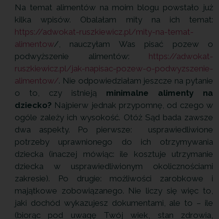
Na temat alimentów na moim blogu powstało już
kilka wpisów. Obalałam mity na ich temat:
https://adwokat-ruszkiewicz.pl/mity-na-temat-
alimentow
/, nauczyłam Was pisać pozew o
podwyższenie alimentów:
https://adwokat-
ruszkiewicz.pl/jak-napisac-pozew-o-podwyzszenie-
alimentow/
. Nie odpowiedziałam jeszcze na pytanie
o to, czy istnieją
minimalne alimenty na
dziecko?
Najpierw jednak przypomnę, od czego w
ogóle zależy ich wysokość. Otóż Sąd bada zawsze
dwa aspekty. Po pierwsze: usprawiedliwione
potrzeby uprawnionego do ich otrzymywania
dziecka (inaczej mówiąc: ile kosztuje utrzymanie
dziecka w usprawiedliwionym okolicznościami
zakresie). Po drugie: możliwości zarobkowe i
majątkowe zobowiązanego. Nie liczy się więc to,
jaki dochód wykazujesz dokumentami, ale to – ile
(biorąc pod uwagę Twój wiek, stan zdrowia,