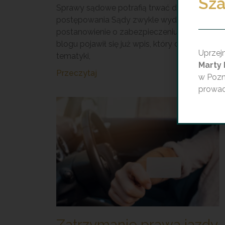
Sza
Sprawy sądowe potrafią trwać długo. Na cza
postępowania Sądy zwykle wydają
postanowienie o zabezpieczeniu. Na moim
blogu pojawił się już wpis, który dotyczył tej
Uprzejm
tematyki,
Marty 
Przeczytaj
w Pozna
prowad
Zatrzymanie prawa jazdy