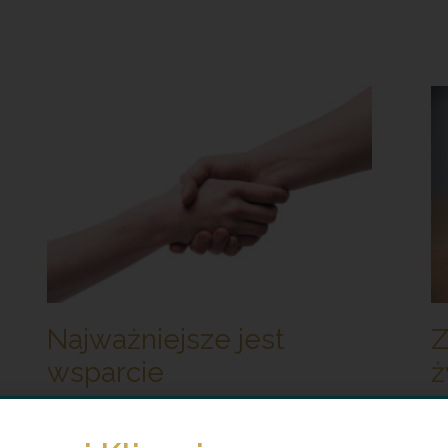
Najważniejsze jest
Z
wsparcie
ż
29 października 2025
Brak komentarzy
24