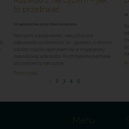
to przetrwać
28
20 października 2025
Brak komentarzy
Na
lu
Narcyzm, a poprawnie : narcystyczne
mó
t,
zaburzenia osobowości, to zjawisko, z którym
ad
o
bardzo często spotykam się w mojej pracy
n
zawodowej adwokata. Roztrzęsione partnerki
lub partnerzy narcyzów,
Pr
Przeczytaj
1
2
3
4
5
Menu