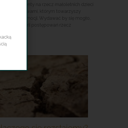
rawy o alimenty na rzecz małoletnich dzieci
 zwykle sprawami, którym towarzyszy
rdzo wiele emocji. Wydawać by się mogło,
 w tej kategorii postępowań rzecz
zeczytaj
kacką
ścią
laczego się rozstajemy?