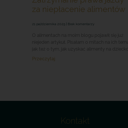
za niepłacenie alimentów
21 października 2025
Brak komentarzy
O alimentach na moim blogu pojawił się już
niejeden artykuł. Pisałam o mitach na ich tema
jak też o tym, jak uzyskać alimenty na dzieck
Przeczytaj
Kontakt