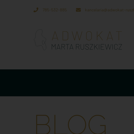
785-532-885
kancelaria@adwokat-ruszk
BLOG