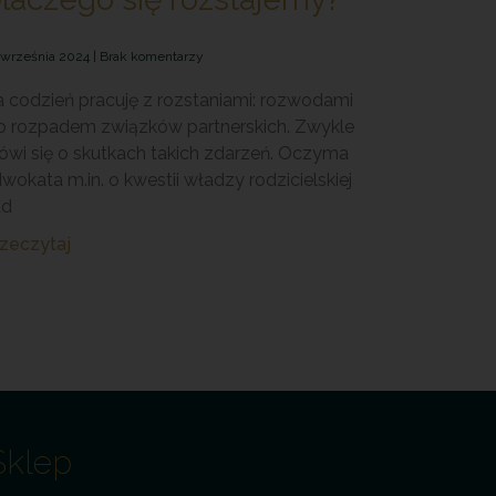
 września 2024
Brak komentarzy
 codzień pracuję z rozstaniami: rozwodami
b rozpadem związków partnerskich. Zwykle
wi się o skutkach takich zdarzeń. Oczyma
wokata m.in. o kwestii władzy rodzicielskiej
ad
zeczytaj
Sklep