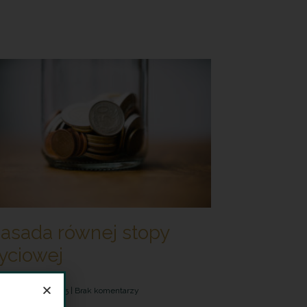
asada równej stopy
yciowej
 października 2025
Brak komentarzy