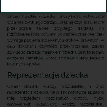
Istotna uwaga, jaką w tym miejscu należy poczynić,
dotyczy rozróżnienia czynności obejmujących
zarząd majątkiem dziecka, na czynności wchodzące
w zakres zwykłego zarządu oraz na czynności, które
przekraczają zakres zwykłego zarządu. To
rozróżnienie rodzi bowiem poważne konsekwencje i
wymaga podjęcia stosownych kroków prawnych, w
celu dokonania czynności przekraczającej zakres
zwykłego zarządu majątkiem dziecka. Jest to jednak
obszerna tematyka, którą zostanie objęty jeden z
kolejnych wpisów.
Reprezentacja dziecka
Ostatni składnik władzy rodzicielskiej, a więc
reprezentacja dziecka, pełni tak naprawdę służebną
rolę względem pozostałych dwóch, wyżej
omówionych, składników władzy rodzicielskiej.