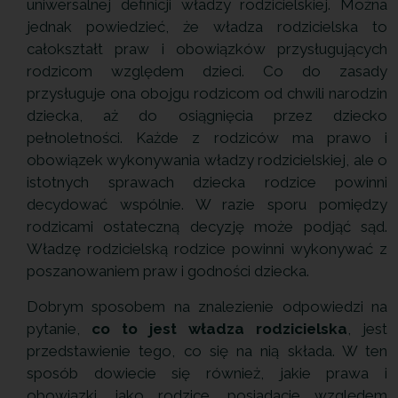
uniwersalnej definicji władzy rodzicielskiej. Można
jednak powiedzieć, że władza rodzicielska to
całokształt praw i obowiązków przysługujących
rodzicom względem dzieci. Co do zasady
przysługuje ona obojgu rodzicom od chwili narodzin
dziecka, aż do osiągnięcia przez dziecko
pełnoletności. Każde z rodziców ma prawo i
obowiązek wykonywania władzy rodzicielskiej, ale o
istotnych sprawach dziecka rodzice powinni
decydować wspólnie. W razie sporu pomiędzy
rodzicami ostateczną decyzję może podjąć sąd.
Władzę rodzicielską rodzice powinni wykonywać z
poszanowaniem praw i godności dziecka.
Dobrym sposobem na znalezienie odpowiedzi na
pytanie,
co to jest władza rodzicielska
, jest
przedstawienie tego, co się na nią składa. W ten
sposób dowiecie się również, jakie prawa i
obowiązki, jako rodzice, posiadacie względem