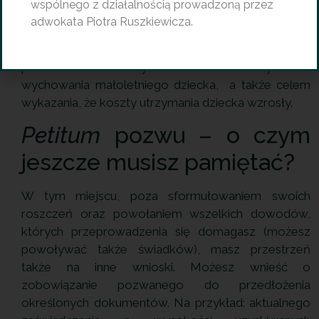
wspólnego z działalnością prowadzoną przez
załączasz do pisma oraz wnieść o ich dopuszczenie i
adwokata Piotra Ruszkiewicza.
przeprowadzenie, celem wykazania określonych
faktów. Na przykład: faktury, rachunki, potwierdzenia
przelewów- celem wykazania kosztów utrzymania i
wychowania małoletniego dziecka, a także celem
wykazania, że koszty utrzymania dziecka wzrosły.
Petitum
pozwu – o czym
jeszcze musisz pamiętać?
W tym miejscu, poza sformułowaniem swoich
roszczeń oraz powołaniem wszelkich dowodów,
których przeprowadzenia się domagasz (możesz
powoływać także świadków), masz przestrzeń
także na inne wnioski. Możesz wnieść o
zobowiązanie pozwanego do przedłożenia
określonych dokumentów. Na przykład: aktualnego