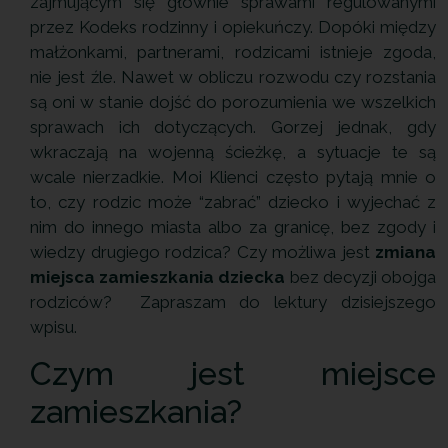
zajmującym się głównie sprawami regulowanymi
przez Kodeks rodzinny i opiekuńczy. Dopóki między
małżonkami, partnerami, rodzicami istnieje zgoda,
nie jest źle. Nawet w obliczu rozwodu czy rozstania
są oni w stanie dojść do porozumienia we wszelkich
sprawach ich dotyczących. Gorzej jednak, gdy
wkraczają na wojenną ścieżkę, a sytuacje te są
wcale nierzadkie. Moi Klienci często pytają mnie o
to, czy rodzic może “zabrać” dziecko i wyjechać z
nim do innego miasta albo za granicę, bez zgody i
wiedzy drugiego rodzica? Czy możliwa jest
zmiana
miejsca zamieszkania dziecka
bez decyzji obojga
rodziców? Zapraszam do lektury dzisiejszego
wpisu.
Czym jest miejsce
zamieszkania?