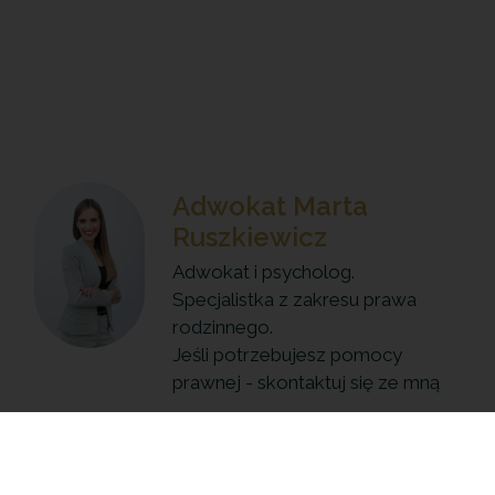
Adwokat Marta
Ruszkiewicz
Adwokat i psycholog.
Specjalistka z zakresu prawa
rodzinnego.
Jeśli potrzebujesz pomocy
prawnej - skontaktuj się ze mną
+48 785 532 885