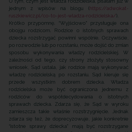
O tym, czym jest władza rodzicielska, pisałam już w
jednym z wpisów na blogu (
https://adwokat-
ruszkiewicz.pl/co-to-jest-wladza-rodzicielska/
).
Krótko przypomnę. “Wyjściowo” przysługuje ona
obojgu rodzicom. Rodzice o istotnych sprawach
dziecka rozstrzygać powinni wspólnie. Oczywiście,
po rozwodzie lub po rozstaniu, może dojść do zmian
sposobu wykonywania władzy rodzicielskiej. W
zależności od tego, czy strony złożyły stosowny
wniosek, Sąd ustala, jak rodzice mają wykonywać
władzę rodzicielską po rozstaniu. Sąd kieruje się
przede wszystkim dobrem dziecka. Władza
rodzicielska może być ograniczona jednemu z
rodziców do współdecydowania o istotnych
sprawach dziecka. Zdarza się, że Sąd w wyroku
zamieszcza takie właśnie rozstrzygnięcie. Jednak
zdarza się też, że doprecyzowuje, jakie konkretnie
“istotne sprawy dziecka” mają być rozstrzygane