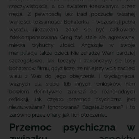
rzeczywistością, a co światem kreowanym przez
męża. Z pewnością też traci poczucie własnej
wartości, tożsamości. Bohaterka – wcześniej pełna
wyrazu, niezależna- zdaje się być całkowicie
zdekompensowana. Greg zaś staje się agresywny,
miewa wybuchy złości. Angażuje w swoje
manipulacje także dzieci. Nie zdradzę Wam bardziej
szczegółowo, jak toczyły i zakończyły się losy
bohaterów filmu, gdyż liczę, że niniejszy wpis zachęci
wielu z Was do jego obejrzenia. I wyciągnięcia,
ważnych dla siebie lub innych, wniosków. Film
bowiem definitywnie zmusza do różnorodnych
refleksji. Jak często przemoc psychiczna jest
niezauważana? Ignorowana? Bagatelizowana? I to
zarówno przez ofiary, jak i ich otoczenie…
Przemoc psychiczna w
związku
– aspekty