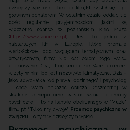
mają teraz nieco więcej czasu, aby przeczytać
dzisiejszy wpis oraz obejrzeć film, który stał się jego
głównym bohaterem. W ostatnim czasie oddaję się
dość regularnie przyjemnościom, jakimi są
wieczorne seanse w poznańskim kinie Muza
(
https://www.kinomuza.pl
). Jest to jedno z
najstarszych kin w Europie, które promuje
wartościowe, pod względem tematycznym oraz
artystycznym, filmy. Nie jest celem tego wpisu
promowanie Kina, choć serdecznie Wam polecam
wizyty w nim, bo jest niezwykle klimatyczne. Dziś –
jako adwokatka “od prawa rodzinnego” i psycholog
– chcę Wam pokazać oblicza koszmarnej w
skutkach, a niepozornej w stosowaniu, przemocy
psychicznej. I to na kanwie obejrzanego w “Muzie”
filmu pt. “Tylko my dwoje”.
Przemoc psychiczna w
związku
– o tym w dzisiejszym wpisie.
Przemoc psychiczna w