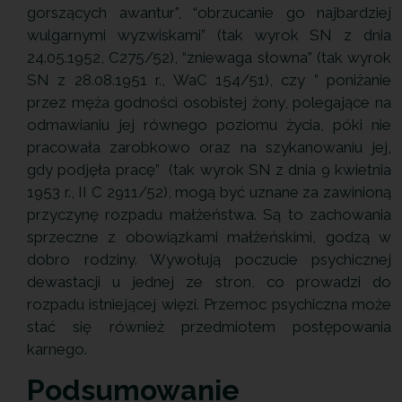
gorszących awantur”, “obrzucanie go najbardziej
wulgarnymi wyzwiskami” (tak wyrok SN z dnia
24.05.1952, C275/52), “zniewaga słowna” (tak wyrok
SN z 28.08.1951 r., WaC 154/51), czy ” poniżanie
przez męża godności osobistej żony, polegające na
odmawianiu jej równego poziomu życia, póki nie
pracowała zarobkowo oraz na szykanowaniu jej,
gdy podjęła pracę” (tak wyrok SN z dnia 9 kwietnia
1953 r., II C 2911/52), mogą być uznane za zawinioną
przyczynę rozpadu małżeństwa. Są to zachowania
sprzeczne z obowiązkami małżeńskimi, godzą w
dobro rodziny. Wywołują poczucie psychicznej
dewastacji u jednej ze stron, co prowadzi do
rozpadu istniejącej więzi. Przemoc psychiczna może
stać się również przedmiotem postępowania
karnego.
Podsumowanie