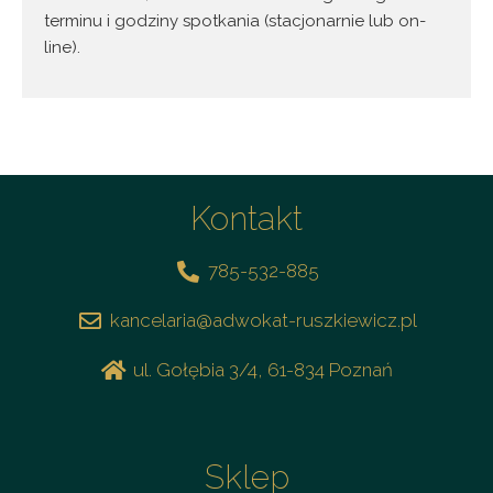
terminu i godziny spotkania (stacjonarnie lub on-
line).
Kontakt
785-532-885
kancelaria@adwokat-ruszkiewicz.pl
ul. Gołębia 3/4, 61-834 Poznań
Sklep